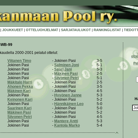
|
JOUKKUEET
|
OTTELUOHJELMAT
|
SARJATAULUKOT
|
RANKINGLISTAT
|
TIEDOT
 BWB-99
audella 2000-2001 pelatut ottelut:
otte
Viitanen Timo
- Jokinen Pasi
3-5
Pe
Jokinen Pasi
-
Salminen Joni
5-1
Jokinen Pasi
-
Saari Jani
5-3
Jokinen Pasi
-
Mäkinen Pasi
2-5
Jokinen Pasi
-
Siivonen Petri
5-1
Mäkitalo Harri
- Jokinen Pasi
2-5
Ahonen Pekka
- Jokinen Pasi
3-5
Mäkinen Kari
- Jokinen Pasi
4-5
Jokinen Pasi
-
Hyvönen Janne
5-3
H
Keinonen Kari
- Jokinen Pasi
5-2
Jokinen Pasi
-
Hännikäinen Leo
5-0
Saarinen Kari
- Jokinen Pasi
5-0
Mäkinen Pasi
- Jokinen Pasi
5-2
Siivonen Petri
- Jokinen Pasi
4-5
Jokinen Pasi
-
Mantere Antti
5-3
Jokinen Pasi
-
Kantola Marko
5-4