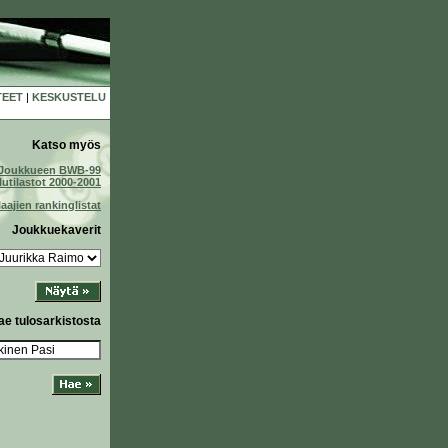
TEET
|
KESKUSTELU
Katso myös
Joukkueen BWB-99
lutilastot 2000-2001
laajien rankinglistat
Joukkuekaverit
ae tulosarkistosta