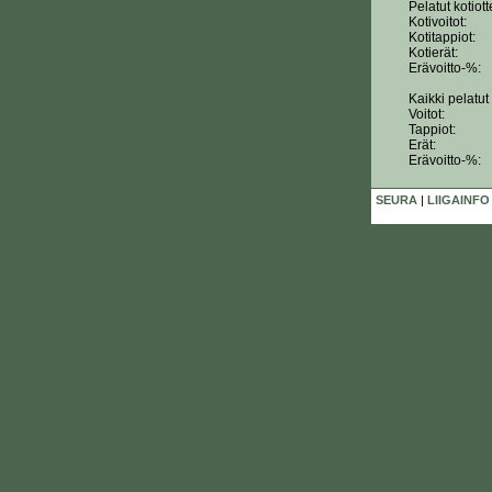
Pelatut kotiott
Kotivoitot:
Kotitappiot:
Kotierät:
Erävoitto-%:
Kaikki pelatut 
Voitot:
Tappiot:
Erät:
Erävoitto-%:
SEURA
|
LIIGAINFO