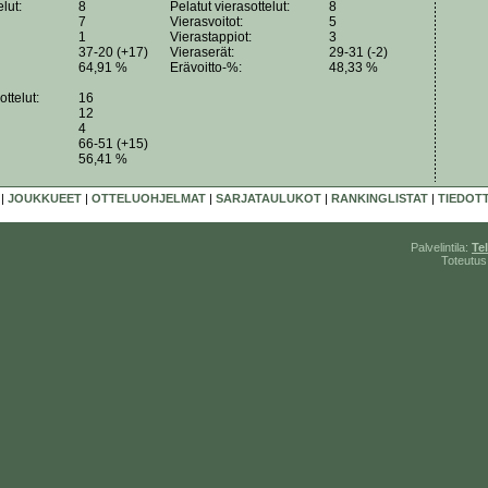
elut:
8
Pelatut vierasottelut:
8
7
Vierasvoitot:
5
1
Vierastappiot:
3
37-20 (+17)
Vieraserät:
29-31 (-2)
64,91 %
Erävoitto-%:
48,33 %
ottelut:
16
12
4
66-51 (+15)
56,41 %
|
JOUKKUEET
|
OTTELUOHJELMAT
|
SARJATAULUKOT
|
RANKINGLISTAT
|
TIEDOT
Palvelintila:
Te
Toteutus