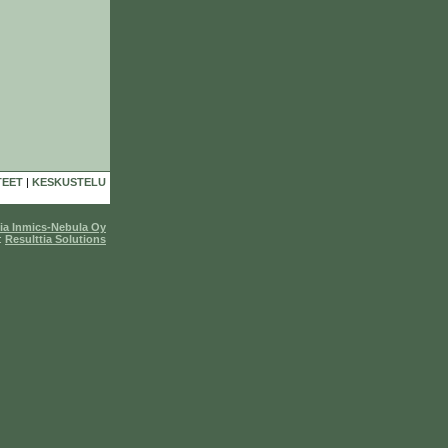
TEET
|
KESKUSTELU
lia Inmics-Nebula Oy
:
Resulttia Solutions