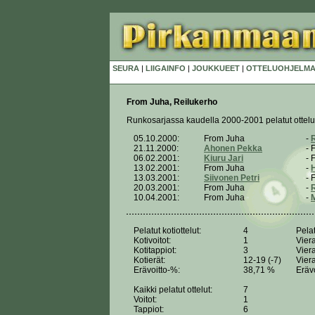
SEURA
|
LIIGAINFO
|
JOUKKUEET
|
OTTELUOHJELMA
From Juha, Reilukerho
Runkosarjassa kaudella 2000-2001 pelatut ottelu
05.10.2000:
From Juha
-
R
21.11.2000:
Ahonen Pekka
- 
06.02.2001:
Kiuru Jari
- 
13.02.2001:
From Juha
-
13.03.2001:
Siivonen Petri
- 
20.03.2001:
From Juha
-
10.04.2001:
From Juha
-
Pelatut kotiottelut:
4
Pelat
Kotivoitot:
1
Viera
Kotitappiot:
3
Viera
Kotierät:
12-19 (-7)
Viera
Erävoitto-%:
38,71 %
Eräv
Kaikki pelatut ottelut:
7
Voitot:
1
Tappiot:
6