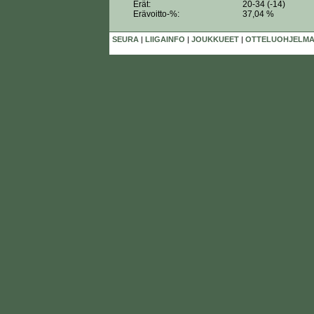
Erät:
20-34 (-14)
Erävoitto-%:
37,04 %
SEURA
|
LIIGAINFO
|
JOUKKUEET
|
OTTELUOHJELMA