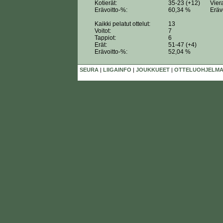
Kotierät:
35-23 (+12)
Vier
Erävoitto-%:
60,34 %
Eräv
Kaikki pelatut ottelut:
13
Voitot:
7
Tappiot:
6
Erät:
51-47 (+4)
Erävoitto-%:
52,04 %
SEURA
|
LIIGAINFO
|
JOUKKUEET
|
OTTELUOHJELMA