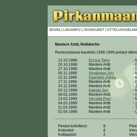
SEURA
|
LIIGAINFO
|
JOUKKUEET
|
OTTELUOHJELMA
Mantere Antti, Reilukerho
Runkosarjassa kaudella 1998-1999 pelatut ottelu
13.10.1998:
Ervast Timo
- 
20.10.1998:
Mantere Antti
-
P
27.10.1998:
Mantere Antti
-
P
05.11.1998:
Virolainen Jyri
- 
12.11.1998:
Saarinen Jukka
- 
17.11.1998:
Mantere Antti
-
24.11.1998:
Mantere Antti
-
J
03.12.1998:
Hakala Jari
- 
09.02.1999:
Mantere Antti
-
R
23.02.1999:
Viertola Pasi
- 
04.03.1999:
Mantere Antti
-
S
11.03.1999:
Mantere Antti
-
01.04.1999:
Mantere Antti
-
Pelatut kotiottelut:
8
Pelat
Kotivoitot:
6
Viera
Kotitappiot:
2
Vier