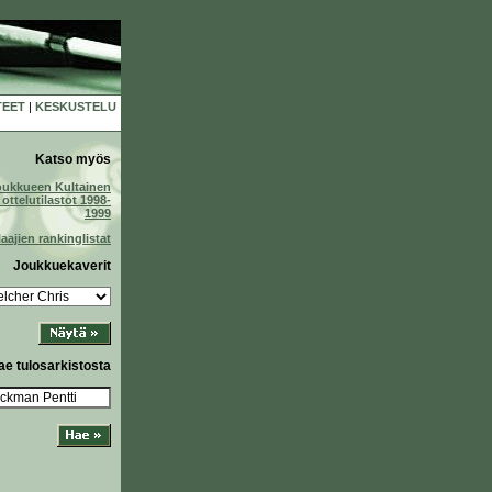
TEET
|
KESKUSTELU
Katso myös
oukkueen Kultainen
ottelutilastot 1998-
1999
laajien rankinglistat
Joukkuekaverit
ae tulosarkistosta