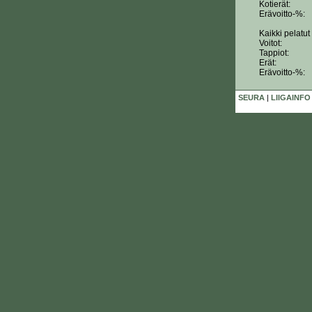
Kotierät:
Erävoitto-%:
Kaikki pelatut 
Voitot:
Tappiot:
Erät:
Erävoitto-%:
SEURA
|
LIIGAINFO