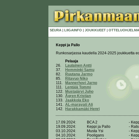
SEURA
|
LIIGAINFO
|
JOUKKUEET
|
OTTELUOHJELMA
Keppi ja Pallo
Runkosarjassa kaudella 2024-2025 joukkuetta e
Pelaaja
26.
Laulainen Antti
37.
Hemminki Samu
82.
Ruutana Jarmo
85.
Ritavuo Niko
111.
Mannerhovi Jarno
111.
Lentäjä Tommi
122.
Mustajärvi Juho
130.
Ågren Kristian
133.
Jaakkola Eko
141.
AL-marayati Ali
142.
Harakkamäki Henri
17.09.2024:
BCA 2
- Kepp
19.09.2024:
Keppi ja Pallo
- Rat
03.10.2024:
Musta Ysi
- Kepp
04.10.2024:
Pooligans
- Kepp