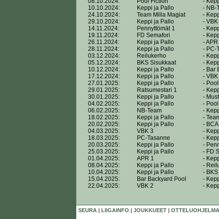
08.10.2024:
Pool Fiction
- Kepp
10.10.2024:
Keppi ja Pallo
- NB-
24.10.2024:
Team Milla Magiat
- Kepp
29.10.2024:
Keppi ja Pallo
- VBK
14.11.2024:
Pennyttömät 1
- Kepp
19.11.2024:
FD Semafori
- Kepp
26.11.2024:
Keppi ja Pallo
- APR
28.11.2024:
Keppi ja Pallo
- PC-
03.12.2024:
Reilukerho
- Kepp
05.12.2024:
BKS Sisukkaat
- Kepp
10.12.2024:
Keppi ja Pallo
- Bar
17.12.2024:
Keppi ja Pallo
- VBK
27.01.2025:
Keppi ja Pallo
- Poo
29.01.2025:
Ratsumestari 1
- Kepp
30.01.2025:
Keppi ja Pallo
- Must
04.02.2025:
Keppi ja Pallo
- Pool
06.02.2025:
NB-Team
- Kepp
18.02.2025:
Keppi ja Pallo
- Tea
20.02.2025:
Keppi ja Pallo
- BCA
04.03.2025:
VBK 3
- Kepp
18.03.2025:
PC-Tasanne
- Kepp
20.03.2025:
Keppi ja Pallo
- Pen
25.03.2025:
Keppi ja Pallo
- FD 
01.04.2025:
APR 1
- Kepp
08.04.2025:
Keppi ja Pallo
- Rei
10.04.2025:
Keppi ja Pallo
- BKS
15.04.2025:
Bar Backyard Pool
- Kepp
22.04.2025:
VBK 2
- Kepp
SEURA
|
LIIGAINFO
|
JOUKKUEET
|
OTTELUOHJELMA