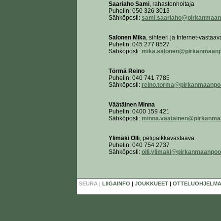
Saariaho Sami
, rahastonhoitaja
Puhelin: 050 326 3013
Sähköposti:
sami.saariaho@pirkanmaanp
Salonen Mika
, sihteeri ja Internet-vastaa
Puhelin: 045 277 8527
Sähköposti:
mika.salonen@pirkanmaanpo
Törmä Reino
Puhelin: 040 741 7785
Sähköposti:
reino.torma@pirkanmaanpoo
Väätäinen Minna
Puhelin: 0400 159 421
Sähköposti:
minna.vaatainen@pirkanmaa
Ylimäki Olli
, pelipaikkavastaava
Puhelin: 040 754 2737
Sähköposti:
olli.ylimaki@pirkanmaanpool
SEURA
|
LIIGAINFO
|
JOUKKUEET
|
OTTELUOHJELMA