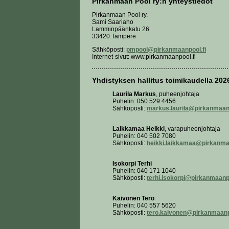
Pirkanmaan Pool ry:n yhteystiedot
Pirkanmaan Pool ry.
Sami Saariaho
Lamminpäänkatu 26
33420 Tampere
Sähköposti:
pmpool@pirkanmaanpool.fi
Internet-sivut: www.pirkanmaanpool.fi
Yhdistyksen hallitus toimikaudella 202
Laurila Markus
, puheenjohtaja
Puhelin: 050 529 4456
Sähköposti:
markus.laurila@pirkanmaanp
Laikkamaa Heikki
, varapuheenjohtaja
Puhelin: 040 502 7080
Sähköposti:
heikki.laikkamaa@pirkanmaa
Isokorpi Terhi
Puhelin: 040 171 1040
Sähköposti:
terhi.isokorpi@pirkanmaanpo
Kaivonen Tero
Puhelin: 040 557 5620
Sähköposti:
tero.kaivonen@pirkanmaanp