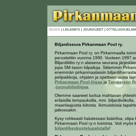
SEURA
|
LIIGAINFO
|
JOUKKUEET
|
OTTELUOHJELMA
Biljardiseura Pirkanmaan Pool ry.
Pirkanmaan Pool ry. on Pirkanmaalla toimiv
perustettiin vuonna 1990.
Vuoteen 1997 a
Biljardiliitto ry:n alaisena seurana järjestäe
jopa SM-tason kilpailuja. Sittemmin Pirka
enemmän pirkanmaalaisiin biljardiharrastaj
pelipaikkoja, ohjaten ja opettaen uusia laji
Pirkanmaan Pool-liigaa
ja
Tampereen Re
-junnubilisliigaa
.
Olemme saaneet luotua mahtavan yhteish
erilaisilla tempauksilla, mm. biljardiviikoll
maanlaajuista kiitosta. Ikimuistoisia tapaht
jatkossakin.
Kysy rohkeasti halutessasi lisäinfoa, olipa k
Pirkanmaan Pool ry:n toiminta. Voit myös k
biljardikeskustelupalstalla
!